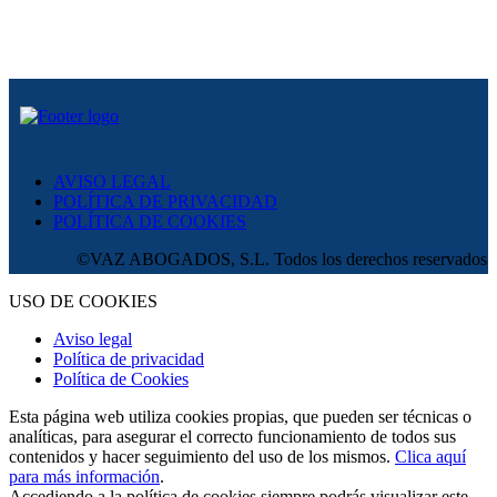
AVISO LEGAL
POLÍTICA DE PRIVACIDAD
POLÍTICA DE COOKIES
©VAZ ABOGADOS, S.L. Todos los derechos reservados.
USO DE COOKIES
Aviso legal
Política de privacidad
Política de Cookies
Esta página web utiliza cookies propias, que pueden ser técnicas o
analíticas, para asegurar el correcto funcionamiento de todos sus
contenidos y hacer seguimiento del uso de los mismos.
Clica aquí
para más información
.
Accediendo a la política de cookies siempre podrás visualizar este