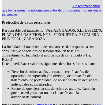
Le recomendamos
que lea la siguiente información antes de proporcionarnos sus datos
personales.
Protección de datos personales.
Responsable del tratamiento: VAZ ABOGADOS, S.L., B99332702
PLAZA DE LOS SITIOS, Nº18 , 3ºIZQUIERDA, ESCALERA
PRINCIPAL , ZARAGOZA
La finalidad del tratamiento de sus datos es dar respuesta a sus
consultas y/o solicitudes de información, en base a su
consentimiento, facilitado al aportar sus datos (artículo 6.1.a,
RGPD)
Usted puede hacer valer los siguientes derechos sobre sus datos,
Derecho de información, acceso, de rectificación, de
oposición, de supresión ("al olvido"), de limitación del
tratamiento, de portabilidad, de no ser objeto de decisiones
individuales automatizadas.
Recuerde que ejercitar sus derechos es gratuito. También
puede usted presentar una reclamación ante la
autoridad de control.
Puede usted acceder al
aviso legal
y a la información completa
aqui